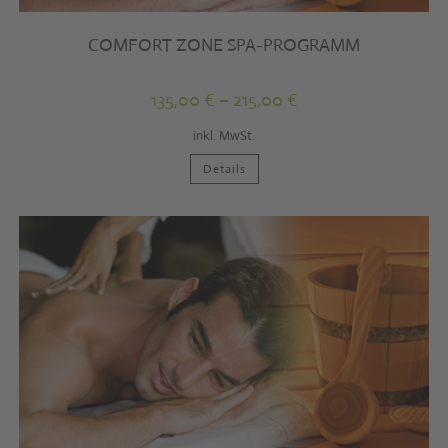
COMFORT ZONE SPA-PROGRAMM
135,00
€
–
215,00
€
inkl. MwSt.
Dieses
Details
Produkt
weist
mehrere
Varianten
auf.
Die
Optionen
können
auf
der
Produktseite
gewählt
werden