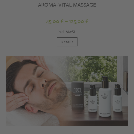
AROMA-VITAL MASSAGE
45,00
€
–
125,00
€
inkl. MwSt.
Dieses
Details
Produkt
weist
mehrere
Varianten
auf.
Die
Optionen
können
auf
der
Produktseite
gewählt
werden