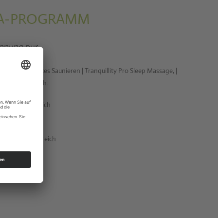
PA-PROGRAMM
nnung pur
für entspanntes Saunieren | Tranquillity Pro Sleep Massage, |
t im Ruhebereich.
- und Ruhebereich
a- und Ruhebereich
ken!