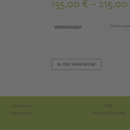
135,00
€
–
215,0
Option aus
VERWÖHNZEIT
IN DEN WARENKORB
Impressum
AGB
Datenschutz
Versand & Zahlung