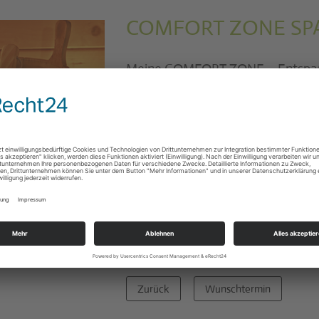
COMFORT ZONE S
Meine COMFORT ZONE – Entspa
Begrüßung mit einem Gläschen Prosecco | Zeit 
optional Basic-Gesichtsbehandlung | Relaxzei
Verwöhnzeit mit Gesichtsbehandlung, Sauna
ca. 4 Stunden I 215 Euro
Verwöhnzeit ohne Gesichtsbehandlung, Saun
ca. 3 Stunden I 135 Euro
Selbst genießen oder als Gutschein verschen
Zurück
Wunschtermin