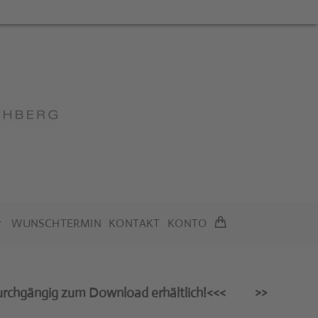
WUNSCHTERMIN
KONTAKT
KONTO
ngig zum Download erhältlich!<<<
>>>Wir gönnen uns v