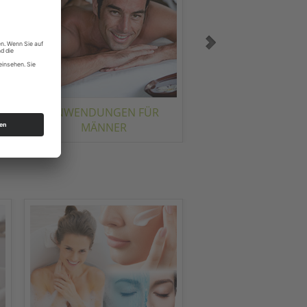
ANWENDUNGEN FÜR
BODYFORMING
MÄNNER
DETOX