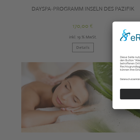
DAYSPA-PROGRAMM INSELN DES PAZIFIK
170,00
€
inkl. 19 % MwSt.
Details