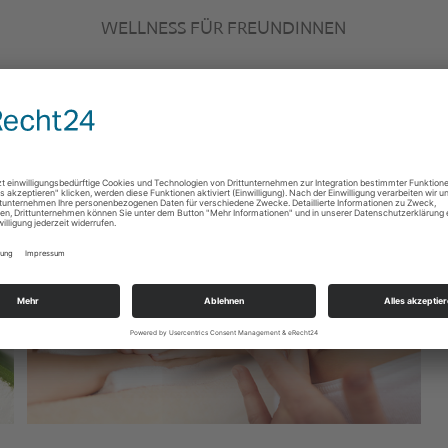
WELLNESS FÜR FREUNDINNEN
145,00
€
inkl. 19 % MwSt.
Details