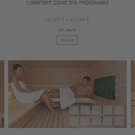
COMFORT ZONE SPA-PROGRAMM
135,00
€
–
215,00
€
inkl. MwSt.
Dieses
Details
Produkt
weist
mehrere
Varianten
auf.
Die
Optionen
können
auf
der
Produktseite
gewählt
werden