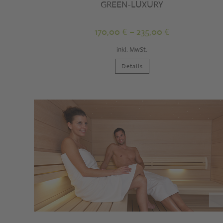
GREEN-LUXURY
170,00
€
–
235,00
€
inkl. MwSt.
Dieses
Details
Produkt
weist
mehrere
Varianten
auf.
Die
Optionen
können
auf
der
Produktseite
gewählt
werden