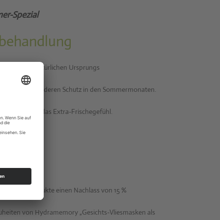
er-Spezial
sbehandlung
Wirkstoffen natürlichen Ursprungs
t und einen besonderen Schutz in den Sommermonaten.
 geben Ihnen das Extra-Frischegefühl.
ich
ry-Pflegeprodukte einen Nachlass von 15 %
euheiten von Hydramemory „Gesichts-Vliesmasken als