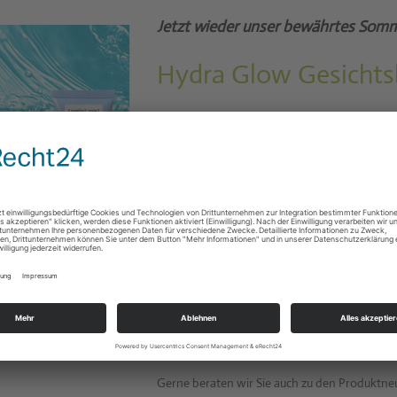
Jetzt wieder unser bewährtes Somm
Hydra Glow Gesicht
Feuchtigkeitspflege mit hochkonzentrierten 
Geben Sie Ihrer Haut intensive Feuchtigkei
Kühlende Gesichtsglaskugeln als Massagetool
Verwöhnzeit
ca. 50 Min. | 70 Euro
Dieses Angebot ist bis 31. August 2026 erhältl
Mit Buchung erhalten Sie auf alle Hydramemo
Gerne beraten wir Sie auch zu den Produktn