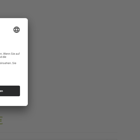
ahne.
o
ken!
€