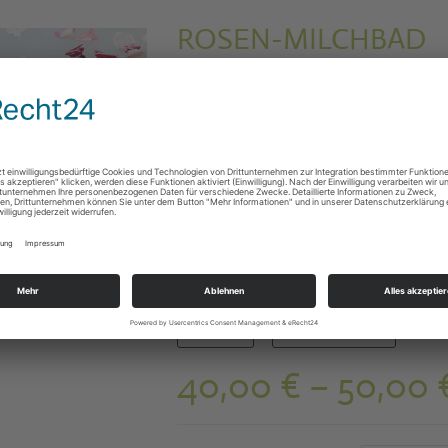
ROSEN-MILCHBAD
Beruhigend & pflegend
Mit wertvollem Wildrosenöl, Süßmolke und S
Verwöhnzeit
ca. 25 Minuten I 40 Euro
Verwöhnzeit zu zweit
ca. 25 Minuten I 50 Eur
Selbst genießen oder als Gutschein verschen
Zurück
Wunschtermin
40,00
€
–
50,00