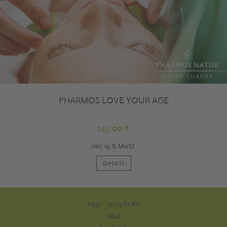
Produktseite
gewählt
werden
PHARMOS LOVE YOUR AGE
145,00
€
inkl. 19 % MwSt.
Details
0931 - 79 03 62 82
Mail