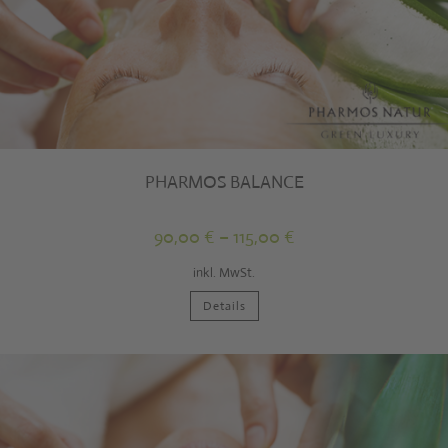
PHARMOS BALANCE
90,00
€
–
115,00
€
inkl. MwSt.
Dieses
Details
Produkt
weist
mehrere
Varianten
auf.
Die
Optionen
können
auf
der