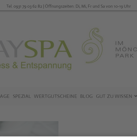
Tel. 0931 79 03 62 82 | Öffnungszeiten: Di, Mi, Fr und Sa von 10-19 Uhr
AGE
SPEZIAL
WERTGUTSCHEINE
BLOG
GUT ZU WISSEN