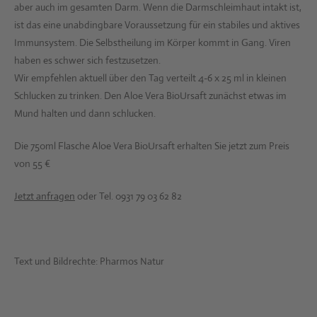
aber auch im gesamten Darm. Wenn die Darmschleimhaut intakt ist,
ist das eine unabdingbare Voraussetzung für ein stabiles und aktives
Immunsystem. Die Selbstheilung im Körper kommt in Gang. Viren
haben es schwer sich festzusetzen.
Wir empfehlen aktuell über den Tag verteilt 4-6 x 25 ml in kleinen
Schlucken zu trinken. Den Aloe Vera BioUrsaft zunächst etwas im
Mund halten und dann schlucken.
Die 750ml Flasche Aloe Vera BioUrsaft erhalten Sie jetzt zum Preis
von 55 €
Jetzt anfragen
oder Tel. 0931 79 03 62 82
Text und Bildrechte: Pharmos Natur